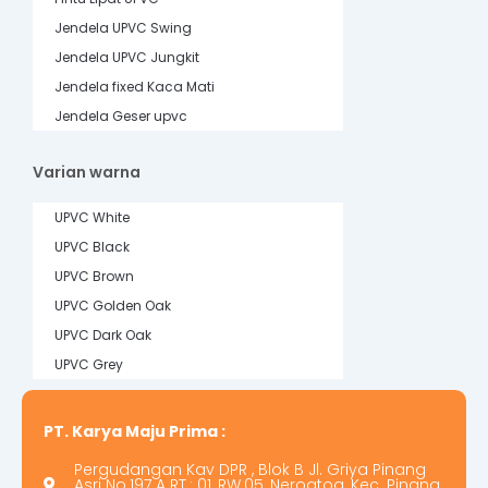
Jendela UPVC Swing
Jendela UPVC Jungkit
Jendela fixed Kaca Mati
Jendela Geser upvc
Varian warna
UPVC White
UPVC Black
UPVC Brown
UPVC Golden Oak
UPVC Dark Oak
UPVC Grey
PT. Karya Maju Prima :
Pergudangan Kav DPR , Blok B Jl. Griya Pinang
Asri No.197 A RT.: 01, RW.05, Nerogtog, Kec. Pinang,