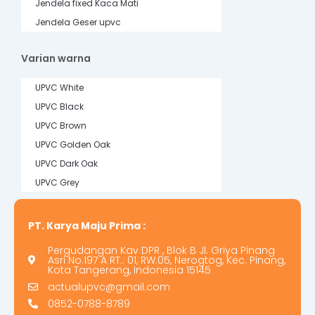
Jendela fixed Kaca Mati
Jendela Geser upvc
Varian warna
UPVC White
UPVC Black
UPVC Brown
UPVC Golden Oak
UPVC Dark Oak
UPVC Grey
PT. Karya Maju Prima :
Pergudangan Kav DPR , Blok B Jl. Griya Pinang
Asri No.197 A RT.: 01, RW.05, Nerogtog, Kec. Pinang,
Kota Tangerang, Indonesia 15145
actualupvc@gmail.com
0852-0788-8789