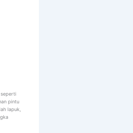
 seperti
han pintu
dah lapuk,
ngka