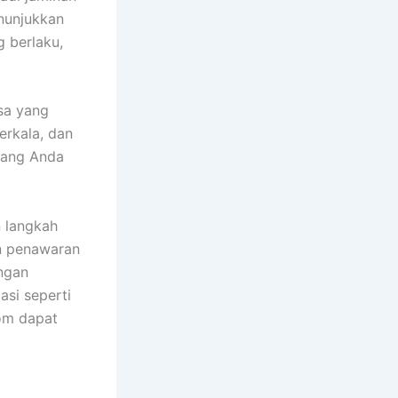
nunjukkan
 berlaku,
sa yang
erkala, dan
yang Anda
n langkah
n penawaran
ngan
si seperti
oom dapat