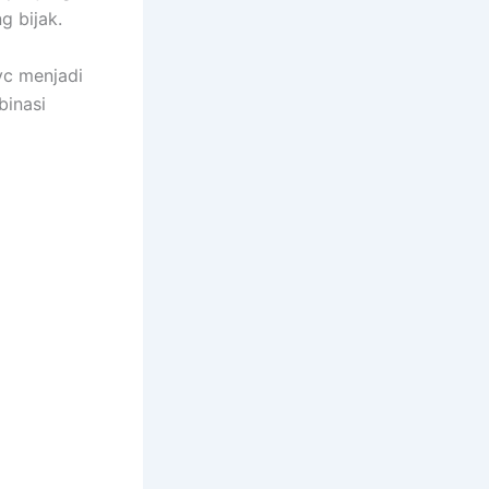
g bijak.
vc menjadi
binasi