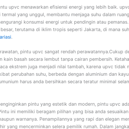
pintu upvc menawarkan efisiensi energi yang lebih baik. upv
asi termal yang unggul, membantu menjaga suhu dalam ruan
mengurangi konsumsi energi untuk pendingin atau pemanas. 
besar, terutama di iklim tropis seperti Jakarta, di mana su
ariasi
.
erawatan, pintu upvc sangat rendah perawatannya.Cukup d
n kain basah secara lembut tanpa cairan pembersih. Ketah
aca ekstrem juga menjadi nilai tambah, karena upvc tidak
ibat perubahan suhu, berbeda dengan aluminium dan kayu.
umunium harus anda bersihkan secara teratur minimal sela
enginginkan pintu yang estetik dan modern, pintu upvc ad
Pintu ini memiliki beragam pilihan yang bisa anda sesuaikan
maupun warnanya. Penampilannya yang rapi dan elegan me
hir yang mencerminkan selera pemilik rumah. Dalam jangka