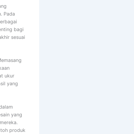
ang
n. Pada
berbagai
enting bagi
khir sesuai
 Memasang
kaan
t ukur
sil yang
 dalam
esain yang
 mereka.
ntoh produk