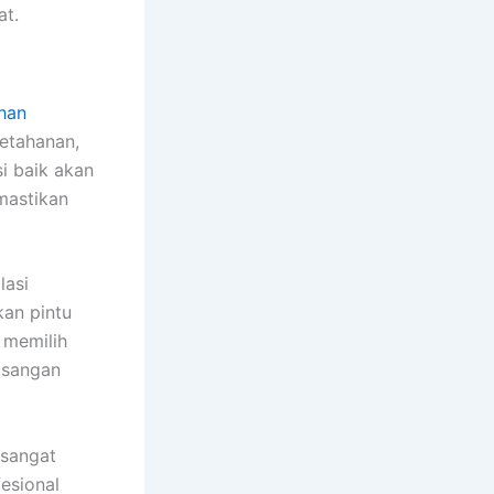
t.
han
etahanan,
si baik akan
mastikan
lasi
kan pintu
 memilih
masangan
 sangat
esional