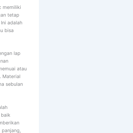
c memiliki
gan tetap
Ini adalah
hu bisa
engan lap
anan
 memuai atau
 Material
ma sebulan
alah
 baik
mberikan
 panjang,