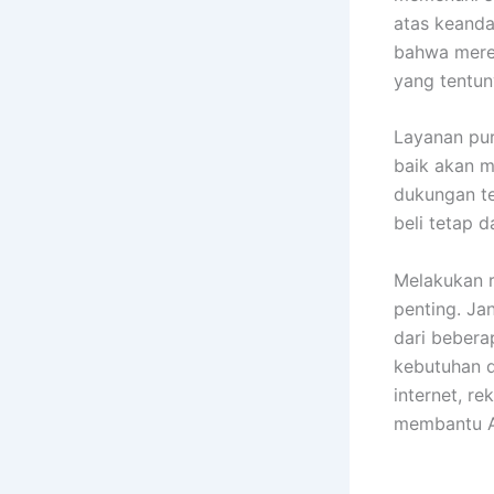
atas keanda
bahwa merek
yang tentu
Layanan pur
baik akan m
dukungan te
beli tetap 
Melakukan r
penting. J
dari bebera
kebutuhan d
internet, r
membantu A