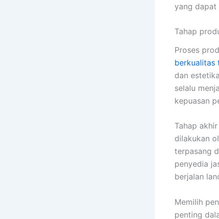
yang dapat
Tahap produ
Proses prod
berkualitas 
dan estetik
selalu menj
kepuasan p
Tahap akhir 
dilakukan o
terpasang d
penyedia ja
berjalan la
Memilih pen
penting dal