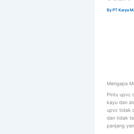
By
PT Karya M
Mengapa Me
Pintu upvc 
kayu dan al
upvc tidak d
dan tidak t
panjang yan