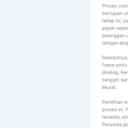
Proses cust
bertujuan u
tahap ini, 
aspek seper
pelanggan u
dengan eksp
Selanjutnya
frame pint
dinding. Pe
canggih dan
akurat.
Pemilihan w
proses ini.
tersedia, a
Penyedia ja