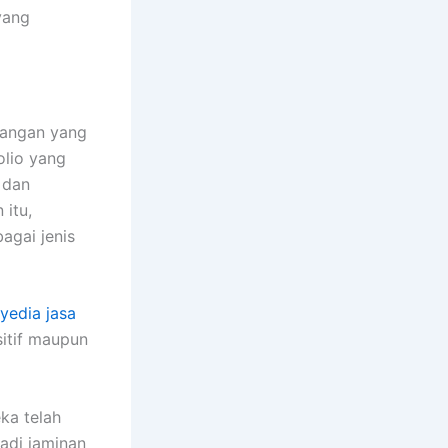
yang
bangan yang
olio yang
 dan
 itu,
agai jenis
yedia jasa
sitif maupun
ka telah
jadi jaminan