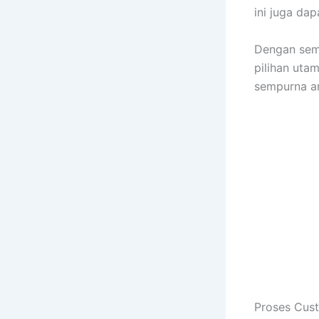
ini juga dap
Dengan semu
pilihan uta
sempurna an
Proses Cus