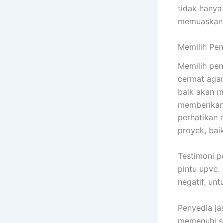
tidak hanya
memuaskan d
Memilih Pen
Memilih pen
cermat agar
baik akan m
memberikan 
perhatikan 
proyek, bai
Testimoni p
pintu upvc.
negatif, un
Penyedia ja
memenuhi st