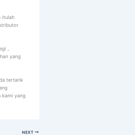
 itulah
tributor
gi ,
ihan yang
a tertarik
ang
n kami yang
NEXT