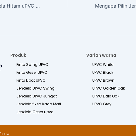
Tips Pesan Jendela Hitam uPVC Harga Murah
Produk
Varian warna
Pintu Swing UPVC
UPVC White
Pintu Geser UPVC
UPVC Black
Pintu Lipat UPVC
UPVC Brown
Jendela UPVC Swing
UPVC Golden Oak
Jendela UPVC Jungkit
UPVC Dark Oak
Jendela fixed Kaca Mati
UPVC Grey
Jendela Geser upvc
Prima