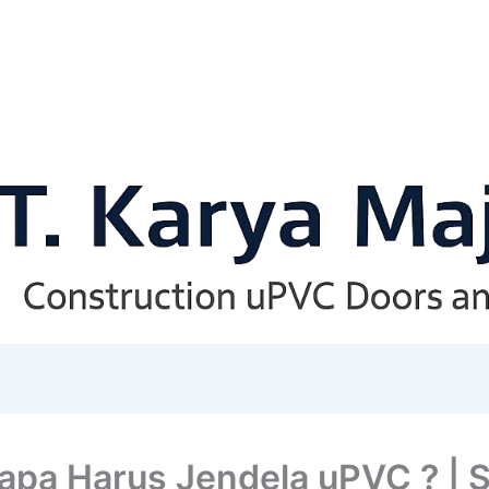
pa Harus Jendela uPVC ? | S