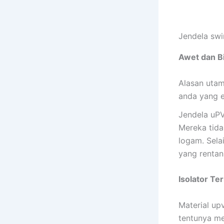
Jendela sw
Awet dan B
Alasan utam
anda yang es
Jendela uPV
Mereka tida
logam. Sela
yang rentan
Isolator Te
Material up
tentunya m