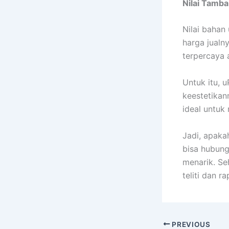
Nilai Tamb
Nilai bahan
harga jualn
terpercaya 
Untuk itu, 
keestetikan
ideal untuk
Jadi, apaka
bisa hubun
menarik. Se
teliti dan ra
PREVIOUS