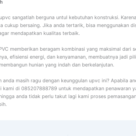
ah
 upvc sangatlah berguna untul kebutuhan konstruksi. Karena
ya cukup bersaing. Jika anda tertarik, bisa menggunakan dis
agar mendapatkan kualitas terbaik.
uPVC memberikan beragam kombinasi yang maksimal dari se
nya, efisiensi energi, dan kenyamanan, membuatnya jadi pil
 membangun hunian yang indah dan berkelanjutan.
h anda masih ragu dengan keunggulan upvc ini? Apabila and
gi kami di 085207888789 untuk mendapatkan penawaran y
hingga anda tidak perlu takut lagi kami proses pemasanga
pih.