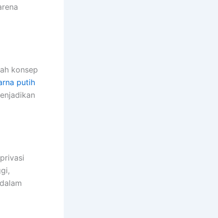
Karena
kah konsep
rna putih
enjadikan
privasi
gi,
 dalam