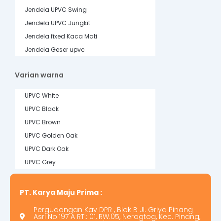
Jendela UPVC Swing
Jendela UPVC Jungkit
Jendela fixed Kaca Mati
Jendela Geser upvc
Varian warna
UPVC White
UPVC Black
UPVC Brown
UPVC Golden Oak
UPVC Dark Oak
UPVC Grey
PT. Karya Maju Prima :
Pergudangan Kav DPR , Blok B Jl. Griya Pinang
Asri No.197 A RT.: 01, RW.05, Nerogtog, Kec. Pinang,