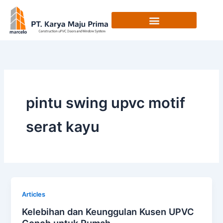
Skip
to
content
pintu swing upvc motif
serat kayu
Articles
Kelebihan dan Keunggulan Kusen UPVC
Conch untuk Rumah