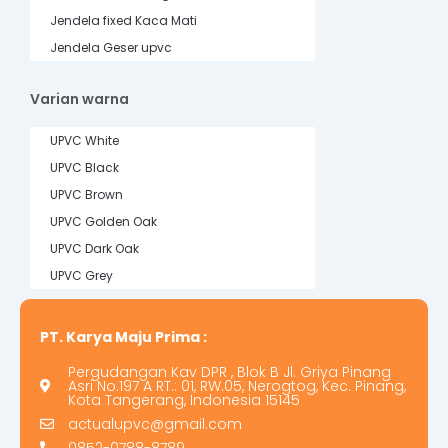
Jendela fixed Kaca Mati
Jendela Geser upvc
Varian warna
UPVC White
UPVC Black
UPVC Brown
UPVC Golden Oak
UPVC Dark Oak
UPVC Grey
PT. Karya Maju Prima :
Pergudangan Kav DPR , Blok B Jl. Griya Pinang
Asri No.197 A RT.: 01, RW.05, Nerogtog, Kec. Pinang,
Kota Tangerang, Indonesia 15145
actualupvc@gmail.com
0852-0788-8789