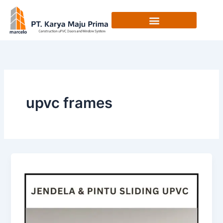
Skip
to
content
upvc frames